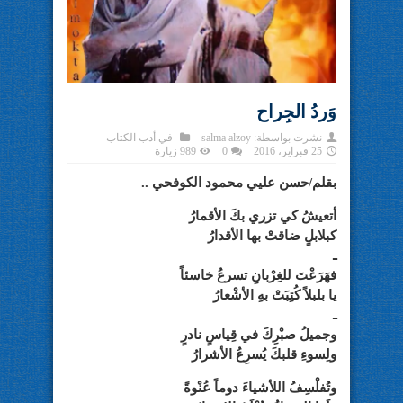
وَردُ الجِراح
نشرت بواسطة:
salma alzoy
في
أدب الكتاب
25 فبراير، 2016
0
989 زيارة
بقلم/حسن عليي محمود الكوفحي ..
أتعيشُ كي تزري بكَ الأقمارُ
كبلابلٍ ضاقتْ بها الأقدارُ
ـ
فهَرَعْتَ للغِرْبانِ تسرعُ خاسئاً
يا بلبلاً كُتِبَتْ بهِ الأشْعارُ
ـ
وجميلُ صبْرِكَ في قِياسٍ نادرٍ
ولِسوءِ قلبكَ يُسرِعُ الأشرارُ
وتُفلْسِفُ اللأشياءَ دوماً عُنْوةً