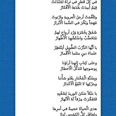
في كلِّ قُطرٍ في ثراهُ تَجَنْدَلَتْ
قِيَمٌ أُبيدَتْ بعْدَها الْأفْكارُ
وتَلَغَّمَتْ أرضُ الْعروبةِ وارْتوتْ
مُهَجاً وبُخِّرَ في السَّما الْأبْرارُ
شَفَقٌ بِحُمْرَةِ وَرْدِ أرواحٍ لهمْ
مُتَخَضِّبٌ واسْتُشْهِدَ الْأطْهارُ
يا أيُّها الدَّرْبُ الطَّويلِ أنِنْتَظِرْ
علماءَ دينٍ مثلما الْأقْمارُ
وعلى كِتابِ إلهِنا آراؤنا
بِوضوحِها تَتَذلَّلُ الْأخطارُ
وبِسُنَّةِ الْمُخْتارِ يعْلو شأْننا
وبترْكِها لا تَنْفَعُ الْأعْذارُ
يا بلبُلاً سَكنَ الوريدَ لِشَعْبِهِ
فَتَفَجَّرَتْ مِزَقاً لَهُ الْأنْهارُ
هذي الْحياةُ عجيبةٌ في أمرِها
ولِغافَلٍ كلُّ الكؤوسِ تُدارُ