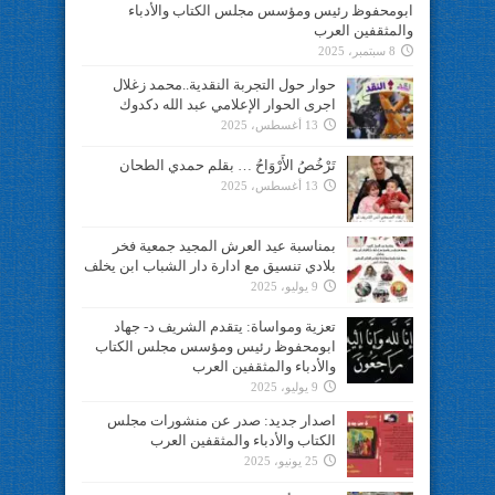
ابومحفوظ رئيس ومؤسس مجلس الكتاب والأدباء
والمثقفين العرب
8 سبتمبر، 2025
حوار حول التجربة النقدية..محمد زغلال
اجرى الحوار الإعلامي عبد الله دكدوك
13 أغسطس، 2025
تَرْخُصُ الأَرْوَاحُ … بقلم حمدي الطحان
13 أغسطس، 2025
بمناسبة عيد العرش المجيد جمعية فخر
بلادي تنسيق مع ادارة دار الشباب ابن يخلف
9 يوليو، 2025
تعزية ومواساة: يتقدم الشريف د- جهاد
ابومحفوظ رئيس ومؤسس مجلس الكتاب
والأدباء والمثقفين العرب
9 يوليو، 2025
اصدار جديد: صدر عن منشورات مجلس
الكتاب والأدباء والمثقفين العرب
25 يونيو، 2025