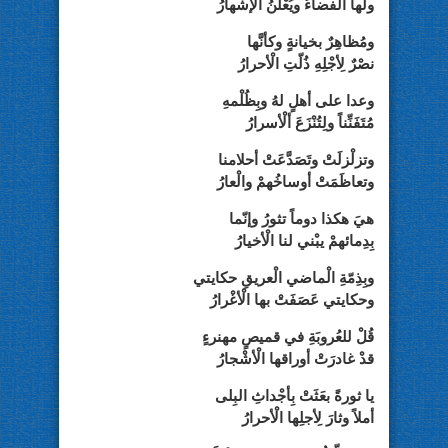
ولَها الفضاءُ ويُعْلَنُ الإشهارُ
ومُظاهِرٌ بخيانةٍ وكأنَّها
نصْرٌ لِأجْلِهِ ذُلّتِ الْأحرارُ
وعدا على أهلٍ لهُ وبِظُلْمهِ
مُتَفَنِّناً ولِتُنْزَعَ ألْأسرارُ
وتزلْزلَتْ وتَصَدَّعَتْ أحلامنا
وتعاظَمَتْ أوساخُهمْ والْعارُ
هيَ هكذا دوماً تثورُ وإنّما
بِدِمائهمْ يبْني لنا الْأخيارُ
وبِذِمّةِ الْماضي الْعريقِ حكايتي
وحكايتي عَصَفَتْ بها الْأغْرارُ
قُلْ للعُروبَةِ في قميصٍ مهنرءٍ
قدْ غادرَتْ أوراقها الْأشْجارُ
يا ثورةً بعَثَتْ بِأجْداثِ البِلى
أملاً وثارَ لِأجلِها الْأحرارُ