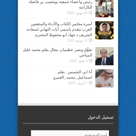
رئيس وأعضاء جمعية بوشعيب بن فاضلة
للكاراتيه
18 يونيو، 2025
أسرة مجلس الكتاب والأدباء والمثقفين
العرب تتقدم بأسمى آيات التهاني لسعادة
الشريف د.جهاد ابو محفوظ المحترم
15 يونيو، 2025
تفوُّق ونصر عظيمان..مقال بقلم محمد خليل
المياحي
3 مايو، 2025
أنا ابن الشمس.. بقلم
اسماعيل_محمد_العمرو
7 أبريل، 2025
تسجيل الدخول