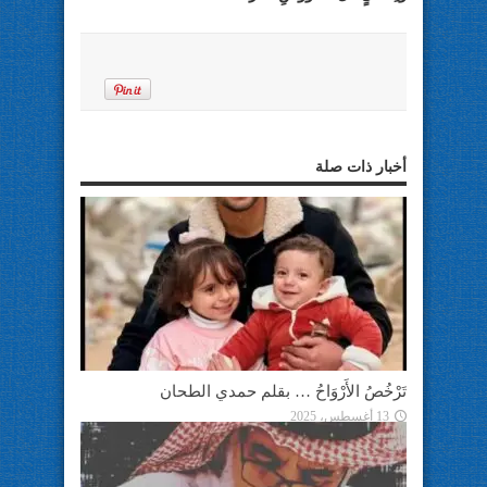
أخبار ذات صلة
تَرْخُصُ الأَرْوَاحُ … بقلم حمدي الطحان
13 أغسطس، 2025