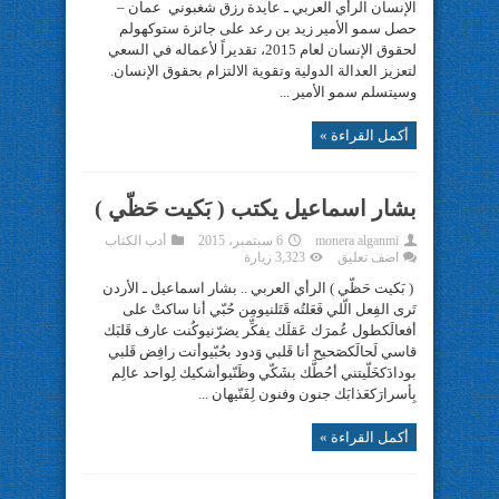
الإنسان الرأي العربي ـ عايدة رزق شغبوني عمان –
حصل سمو الأمير زيد بن رعد على جائزة ستوكهولم
لحقوق الإنسان لعام 2015، تقديراً لأعماله في السعي
لتعزيز العدالة الدولية وتقوية الالتزام بحقوق الإنسان.
وسيتسلم سمو الأمير ...
أكمل القراءة »
بشار اسماعيل يكتب ( بَكيت حَظّي )
monera alganmi
6 سبتمبر، 2015
أدب الكتاب
اضف تعليق
3,323 زيارة
( بَكيت حَظّي ) الرأي العربي .. بشار اسماعيل ـ الأردن
تَرى الفِعل الّلي فَعَلتُه قَتَلنيومِن حُبّي أنا ساكتْ على
أفعالَكطول عُمرَك عَقلَك يفكِّر يضرّنيوكُنت عارف قَلبَك
قاسي لَحالَكصَحيح أنا قَلبي وَدود بحُبّيوأنت رافِض قَلبي
بودادَكخَلّيتني أحُطَّك بشَكّي وظَنّيوأشكيك لِواحد عالِم
بِأسرارَكعَذابَك جنون وفنون لِفَنّيهان ...
أكمل القراءة »