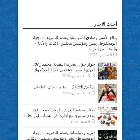
أحدث الأخبار
ببالغ الأسى وصادق المواساة يتقدم الشريف د- جهاد
ابومحفوظ رئيس ومؤسس مجلس الكتاب والأدباء
والمثقفين العرب
8 سبتمبر، 2025
حوار حول التجربة النقدية..محمد زغلال
اجرى الحوار الإعلامي عبد الله دكدوك
13 أغسطس، 2025
تَرْخُصُ الأَرْوَاحُ … بقلم حمدي الطحان
13 أغسطس، 2025
بمناسبة عيد العرش المجيد جمعية فخر
بلادي تنسيق مع ادارة دار الشباب ابن يخلف
9 يوليو، 2025
تعزية ومواساة: يتقدم الشريف د- جهاد
ابومحفوظ رئيس ومؤسس مجلس الكتاب