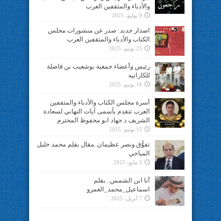
والأدباء والمثقفين العرب
9 يوليو، 2025
اصدار جديد: صدر عن منشورات مجلس
الكتاب والأدباء والمثقفين العرب
25 يونيو، 2025
رئيس وأعضاء جمعية بوشعيب بن فاضلة
للكاراتيه
18 يونيو، 2025
أسرة مجلس الكتاب والأدباء والمثقفين
العرب تتقدم بأسمى آيات التهاني لسعادة
الشريف د.جهاد ابو محفوظ المحترم
15 يونيو، 2025
تفوُّق ونصر عظيمان..مقال بقلم محمد خليل
المياحي
3 مايو، 2025
أنا ابن الشمس.. بقلم
اسماعيل_محمد_العمرو
7 أبريل، 2025