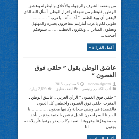
من ينقصه الشرف والرجولة والأخلاق والبطولة وعشق
الوطن , فليتعلم من شهداء واحرار الوطن, أسأل الله الذي
لايغفل أن يبيد الظلم , ” آه …آه .. ياعرب “ ………..
طوبى لكم ياعرب أمازلتم تتفاخرون بعنترة والمهلهل
وتعتلون المنابر … وتكثرون الخطب … …. سيوفكم
أضحت ...
أكمل القراءة »
عاشق الوطن يقول ” حلقي فوق
الغصون “
monera alganmi
5 سبتمبر، 2015
أدب الكتاب
,
رئيسي
اضف تعليق
2,895 زيارة
” حلقي فوق الغصون ” الرأي العربي .. عاشق الوطن ـ
المغرب حلقي فوق الغصون واخطفي كل العيون
فالقصيدة في وطني سجانة وكاتبها مجنون …………انا
لله وانا اليه راجعون الخيل ترقص بالعتمة وخنزير يأخذ
بصمة وعزّتنا وعروبتنا ..نقمة وكلب يعدو مرتعبا فأر يلاحقه
بجنون …………انا ...
أكمل القراءة »