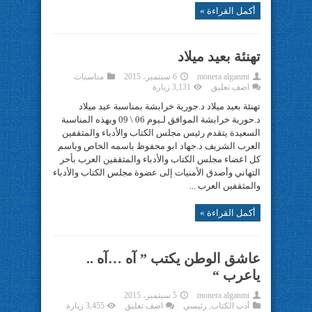
أكمل القراءة »
تهنئة بعيد ميلاد
monera alganmi
6 سبتمبر، 2015
مناسبات
اضف تعليق
3,131 زيارة
تهنئة بعيد ميلاد د.جورية خرابشة بمناسبة عيد ميلاد
د.حورية خرابشة الموافق لـيوم 06 \ 09 وبهذه المناسبة
السعيدة يتقدم رئيس مجلس الكتاب والأدباء والمثقفين
العرب الشريف د.جهاد ابو محفوظ باسمه الخاص وباسم
كل اعضاء مجلس الكتاب والأدباء والمثقفين العرب بأحر
التهاني وأصدق الأمنيات إلى عضوة مجلس الكتاب والأدباء
والمثقفين العرب ...
أكمل القراءة »
عاشق الوطن يكتب ” آه …آه ..
ياعرب “
monera alganmi
5 سبتمبر، 2015
أدب الكتاب
,
رئيسي
اضف تعليق
3,455 زيارة