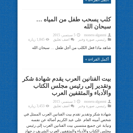
كلب يسحب طفل من المياه …
سبحان الله
monera alganmi
5 سبتمبر، 2015
رئيسي
,
صورة وخبر
اضف تعليق
1,845 زيارة
شاهد ماذا فعل الكلب من أجل طفل … سبحان الله
أكمل القراءة »
بيت الفنانين العرب يقدم شهادة شكر
وتقدير إلى رئيس مجلس الكتاب
والأدباء والمثقفين العرب
monera alganmi
3 سبتمبر، 2015
رئيسي
,
صورة وخبر
اضف تعليق
3,453 زيارة
شهادة شكر وتقدير تقدم بيت الفنانين العرب الممثل في
شخص أمينه العام على عبد الكريم أصالة عن نفسه
ونيابة عن جميع منتسبي بيت الفنانين العرب إلى رئيس
مجلس الكتاب والأدباء والمثقفين العرب الشريف د.جهاد