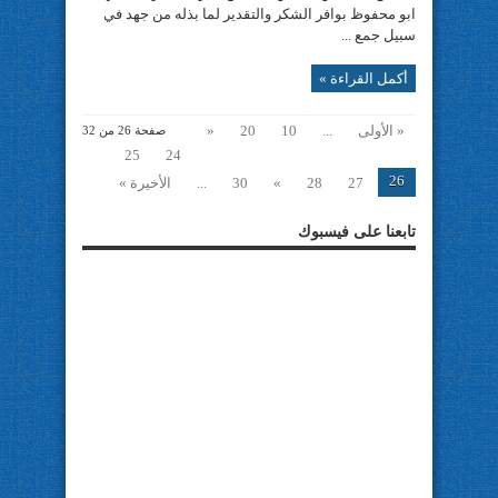
ابو محفوظ بوافر الشكر والتقدير لما بذله من جهد في
سبيل جمع ...
أكمل القراءة »
« الأولى
...
10
20
«
صفحة 26 من 32
25
24
26
27
28
»
30
...
الأخيرة »
تابعنا على فيسبوك