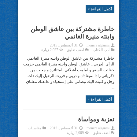
أكمل القراءة »
خاطرة مشتركة بين عاشق الوطن
وابنته منيرة الغانمي
monera alganmi
31 أغسطس، 2015
أدب الكتاب
اضف تعليق
2,027 زيارة
خاطرة مشتركة بين عاشق الوطن وابنته منيرة الغانمي
الرأي العربي .. عاشق الوطن وابنته منيرة الغانمي حزمت
حقائب السفر و لملمت أشلائي المتناثرة و جعلت من
ذكرياتي زادا لميعادك و دربي و قررت الرحيل إليك ذات
وجل و كتبت اليك نبضاتي على إستحياء و عانقتك مقلتاي
...
أكمل القراءة »
تعزية ومواساة
monera alganmi
31 أغسطس، 2015
مناسبات
اضف تعليق
2,009 زيارة