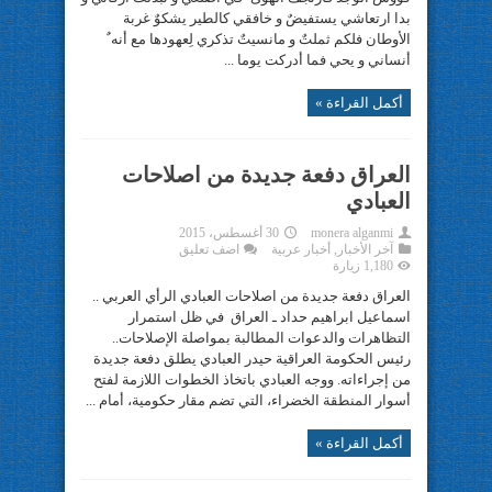
بدا ارتعاشي يستفيضٌ و خافقي كالطير يشكوٌ غربة
الأوطان فلكم ثملتٌ و مانسيتٌ تذكري لِعهودها مع أنه ٌ
أنساني و يحي فما أدركت يوما ...
أكمل القراءة »
العراق دفعة جديدة من اصلاحات
العبادي
monera alganmi
30 أغسطس، 2015
آخر الأخبار
,
أخبار عربية
اضف تعليق
1,180 زيارة
العراق دفعة جديدة من اصلاحات العبادي الرأي العربي ..
اسماعيل ابراهيم حداد ـ العراق في ظل استمرار
التظاهرات والدعوات المطالبة بمواصلة الإصلاحات..
رئيس الحكومة العراقية حيدر العبادي يطلق دفعة جديدة
من إجراءاته. ووجه العبادي باتخاذ الخطوات اللازمة لفتح
أسوار المنطقة الخضراء، التي تضم مقار حكومية، أمام ...
أكمل القراءة »