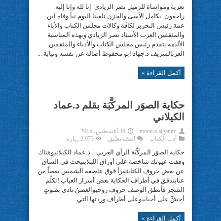
تعزية ومواساة للزميل نصر الزيادي إنا لله وإنا إليه
راجعون بكامل الأسى والجزن تلقينا اليوم نبأ وفاة ابن
عمة رئيس التحرير لكافّة وكالات مجلس الكتاب والأباء
والمثقفين العرب الأستاذ نصر الزيادي وبهذه المناسبة
الأليمة يتقدم رئيس مجلس الكتاب والأدباء والمثقفين
العربالشريف د.جهاد ابو محفوظ أصالة عن نفسه ونيابة ...
أكمل القراءة »
حكاية الصوَر المركَّبَة بقلم د.عماد
الكيلاني
monera alganmi
30 أغسطس، 2015
أدب الكتاب
اضف تعليق
2,073 زيارة
حكاية الصوَر المركَّبَة الرأي العربي .. د.عماد الكيلانيوهناك
وقفت عيونك شاخصة على أوراق اللبلابتبحث في الساق
عن بعض حروف الكتابتقرأ فوق عاصفة الشمس بعضاً من
عتابتدقق في أطراف الحكاية بعض أسرار الغياب !تكلّم
الشجر فأنطق الوصف حروف روحيوالغصنُ نادى بصوتٍ
أجشٍّ على أحبابيوعلى أطراف وردتها التي ...
أكمل القراءة »