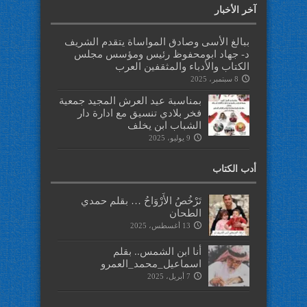
آخر الأخبار
ببالغ الأسى وصادق المواساة يتقدم الشريف
د- جهاد ابومحفوظ رئيس ومؤسس مجلس
الكتاب والأدباء والمثقفين العرب
8 سبتمبر، 2025
بمناسبة عيد العرش المجيد جمعية
فخر بلادي تنسيق مع ادارة دار
الشباب ابن يخلف
9 يوليو، 2025
أدب الكتاب
تَرْخُصُ الأَرْوَاحُ … بقلم حمدي
الطحان
13 أغسطس، 2025
أنا ابن الشمس.. بقلم
اسماعيل_محمد_العمرو
7 أبريل، 2025