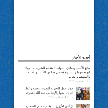
أحدث الأخبار
ببالغ الأسى وصادق المواساة يتقدم الشريف د- جهاد
ابومحفوظ رئيس ومؤسس مجلس الكتاب والأدباء
والمثقفين العرب
8 سبتمبر، 2025
حوار حول التجربة النقدية..محمد زغلال
اجرى الحوار الإعلامي عبد الله دكدوك
13 أغسطس، 2025
تَرْخُصُ الأَرْوَاحُ … بقلم حمدي الطحان