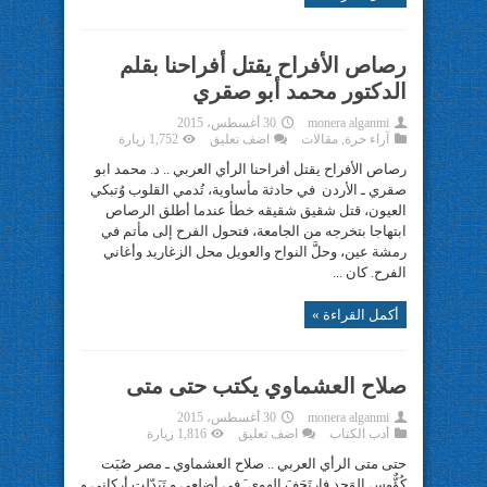
رصاص الأفراح يقتل أفراحنا بقلم
الدكتور محمد أبو صقري
monera alganmi
30 أغسطس، 2015
آراء حرة
,
مقالات
اضف تعليق
1,752 زيارة
رصاص الأفراح يقتل أفراحنا الرأي العربي .. د. محمد ابو
صقري ـ الأردن في حادثة مأساوية، تُدمي القلوب وُتبكي
العيون، قتل شقيق شقيقه خطأ عندما أطلق الرصاص
ابتهاجا بتخرجه من الجامعة، فتحول الفرح إلى مأتم في
رمشة عين، وحلَّ النواح والعويل محل الزغاريد وأغاني
الفرح. كان ...
أكمل القراءة »
صلاح العشماوي يكتب حتى متى
monera alganmi
30 أغسطس، 2015
أدب الكتاب
اضف تعليق
1,816 زيارة
حتى متى الرأي العربي .. صلاح العشماوي ـ مصر صُبَت
كُؤٌّوس الوَجد فارتَجَفَ الهوى َ في أضلعي و تَبَدّلت أركاني و