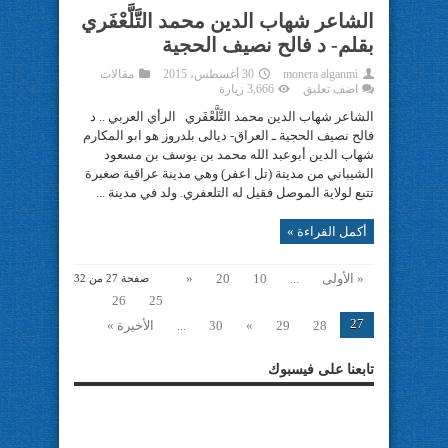
الشاعر شهاب الدين محمد التَّلَّعْفَري
بقلم- د فالح نصيف الحجية
monera alganmi
30 أغسطس، 2015
مقالات
اضف تعليق
3,666 زيارة
الشاعر شهاب الدين محمد التَّلَّعْفَري الرأي العربي .. د
فالح نصيف الحجية ـ العراق- ديالى بلدروز هو ابو المكارم
شهاب الدين أبوعبد الله محمد بن يوسف بن مسعود
الشيباني من مدينة (تل اعفر) وهي مدينة عراقية صغيرة
تتبع لولاية الموصل فقيل له التلعفري. ولد في مدينة ...
أكمل القراءة »
« الأولى
...
10
20
«
صفحة 27 من 32
26
25
27
28
29
»
30
...
الأخيرة »
تابعنا على فيسبوك