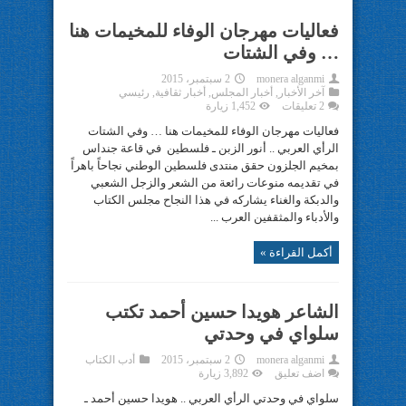
فعاليات مهرجان الوفاء للمخيمات هنا
… وفي الشتات
monera alganmi
2 سبتمبر، 2015
آخر الأخبار
,
أخبار المجلس
,
أخبار ثقافية
,
رئيسي
2 تعليقات
1,452 زيارة
فعاليات مهرجان الوفاء للمخيمات هنا … وفي الشتات
الرأي العربي .. أنور الزبن ـ فلسطين في قاعة جنداس
بمخيم الجلزون حقق منتدى فلسطين الوطني نجاحاً باهراً
في تقديمه منوعات رائعة من الشعر والزجل الشعبي
والدبكة والغناء يشاركه في هذا النجاح مجلس الكتاب
والأدباء والمثقفين العرب ...
أكمل القراءة »
الشاعر هويدا حسين أحمد تكتب
سلواي في وحدتي
monera alganmi
2 سبتمبر، 2015
أدب الكتاب
اضف تعليق
3,892 زيارة
سلواي في وحدتي الرأي العربي .. هويدا حسين أحمد ـ