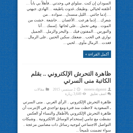
السودان إن كنت ..سلواي في..وحدتي ...فأهلاً بي باباً …
أغلقته لخيالي ..وطيفك..غدوت ياطيفه …الهادي..جبهتي
….إذما جائني…الليل منسدل…سواده…من
شعرك….إذما هرعت…الأغصان …خاشعة ..خشت من
الموت…وهي تحمل…على لحائها ..إسمك …أنا
والنورس…المفتون فيك …والبحر والرمل…الجميل
نواري..في الحب…ضعفك..سكبن الحنين ..على الرمال…
فغدت…الرمال مأوى…لحبي ...
أكمل القراءة »
ظاهرة التحرش الإلكتروني .. بقلم
الكاتبة منى السرتي
monera alganmi
2 سبتمبر، 2015
مقالات
اضف تعليق
3,649 زيارة
ظاهرة التحرش الإلكتروني .. الرأي العربي .. منى السرتي
ـ السعودية لاحظت منذ فترة ومع تواجدي في الإنترنت أن
ظاهرة التحرش الإلكتروني بالأطفال والنساء أو العكس
نشطت مع تنامي إستخدام الوسائل الالكترونية .. وشبكات
التواصل الاجتماعي لتوجيه رسائل ذات مضامين مزعجة ..
سواء تضمنت تلميحاً ...