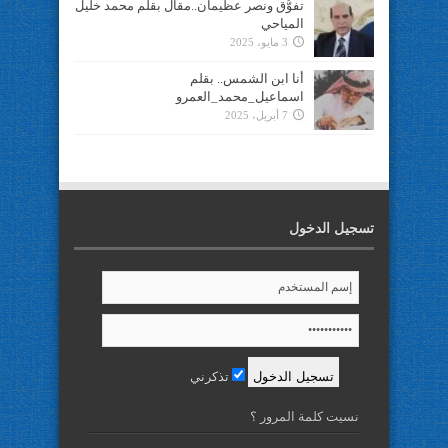
تفوُّق ونصر عظيمان..مقال بقلم محمد خليل
المياحي
3 مايو، 2025
أنا ابن الشمس.. بقلم
اسماعيل_محمد_العمرو
7 أبريل، 2025
تسجيل الدخول
تذكرني
نسيت كلمة المرور ؟