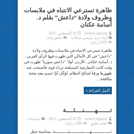
ظاهرة تسترعي الانتباه في ملابسات
وظروف ولادة “داعش” بقلم د.
أسامة عكنان
monera alganmi
30 أغسطس، 2015
آراء حرة
,
رئيسي
,
مقالات
تعليق واحد
2,845 زيارة
ظاهرة تسترعي الانتباه في ملابسات وظروف ولادة
“داعش” في كل الأماكن التي ظهرت فيها الرأي العربي ..
د. أسامة عكنان ـ الأردن أولا: “داعش سوريا” ظهرت في
وقت كانت المعارضة المسلحة تزداد قوة، فأصبحت عند
ظهورها ورقةً لصالح النظام، تُؤَجِّل أيَّ حسم معه بحجة
مكافحة ...
أكمل القراءة »
تـــــــهــــــنــــئــــة
monera alganmi
28 أغسطس، 2015
مناسبات
اضف تعليق
2,080 زيارة
تــــــــــــــــهــــــنــــــــــئـــــــــــة بمناسبة حفل