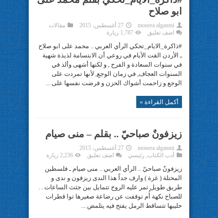
ابو صلاح
monera alganmi
27 أغسطس، 2015
مقالات
اضف تعليق
1,787 زيارة
#ذاكرة_الايام_تحكي الرأي العربي .. محمد على ابو صلاح
ـ الأردن القت الأيام في روعي أن الابتسامة لذيذة شهية
في سنوات السعادة و الفرح , و لكنها أشهى وألذ في
السنوات العجاف, في زمان الوجع, لأنها تمردت على
الوجع و زاحمت أشواك الحزن و فرضت نفسها على ...
أكمل القراءة »
زيزفونٌ صباحيّ .. بقلم – منى صيام
monera alganmi
27 أغسطس، 2015
أدب الكتاب
,
رئيسي
اضف تعليق
2,236 زيارة
زيزفونٌ صباحيّ .. الرأي العربي .. منى صيام ـ فلسطين
المحتلة ( غزة ) وارف جداً هذا الندى زيزفون و ندى و
طريق طويل تمر عليه الروح تتمايل بين جثث الساعات . .
للصباح نكهة أُم توقفت عن رضاعة صغيرها توا قطرات
حليبها تتساقط الرمل يفتح فيه يتلمض ...