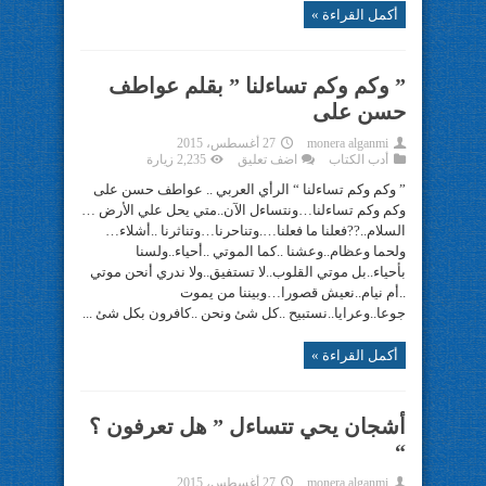
أكمل القراءة »
” وكم وكم تساءلنا ” بقلم عواطف
حسن على
monera alganmi
27 أغسطس، 2015
أدب الكتاب
اضف تعليق
2,235 زيارة
” وكم وكم تساءلنا “ الرأي العربي .. عواطف حسن على
وكم وكم تساءلنا…ونتساءل الآن..متي يحل علي الأرض …
السلام..??فعلنا ما فعلنا….وتناحرنا…وتناثرنا ..أشلاء…
ولحما وعظام..وعشنا ..كما الموتي ..أحياء..ولسنا
بأحياء..بل موتي القلوب..لا تستفيق..ولا ندري أنحن موتي
..أم نيام..نعيش قصورا…وبيننا من يموت
جوعا..وعرايا..نستبيح ..كل شئ ونحن ..كافرون بكل شئ ...
أكمل القراءة »
أشجان يحي تتساءل ” هل تعرفون ؟
“
monera alganmi
27 أغسطس، 2015