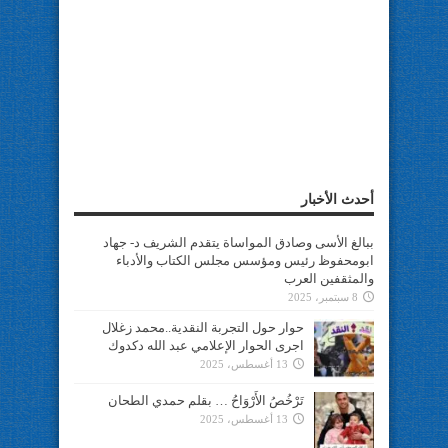
أحدث الأخبار
ببالغ الأسى وصادق المواساة يتقدم الشريف د- جهاد
ابومحفوظ رئيس ومؤسس مجلس الكتاب والأدباء
والمثقفين العرب
8 سبتمبر، 2025
حوار حول التجربة النقدية..محمد زغلال
اجرى الحوار الإعلامي عبد الله دكدوك
13 أغسطس، 2025
تَرْخُصُ الأَرْوَاحُ … بقلم حمدي الطحان
13 أغسطس، 2025