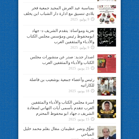
بمناسبة عيد العرش المجيد جمعية فخر
بلادي تنسيق مع ادارة دار الشباب ابن يخلف
9 يوليو، 2025
تعزية ومواساة: يتقدم الشريف د- جهاد
ابومحفوظ رئيس ومؤسس مجلس الكتاب
والأدباء والمثقفين العرب
9 يوليو، 2025
اصدار جديد: صدر عن منشورات مجلس
الكتاب والأدباء والمثقفين العرب
25 يونيو، 2025
رئيس وأعضاء جمعية بوشعيب بن فاضلة
للكاراتيه
18 يونيو، 2025
أسرة مجلس الكتاب والأدباء والمثقفين
العرب تتقدم بأسمى آيات التهاني لسعادة
الشريف د.جهاد ابو محفوظ المحترم
15 يونيو، 2025
تفوُّق ونصر عظيمان..مقال بقلم محمد خليل
المياحي