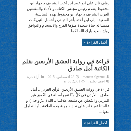
زفاف ثائر على ابو عبيد ابن أخت الشريف د.جهاد ابو
محفوظ يتقدم رئيس مجلس الكتاب والأدباء والمثقفين
العرب الشريف د.جهاد ابو محفوظ بهذه المناسبة
السعيدة إلى ابن أخته بأحر التهاني وأجمبل التبريكات
متمنيا له حياة سعيدة ملؤها الفرح والانسجام والتوافق
زواج سعيد بارك الله لكما ...
أكمل القراءة »
قراءة في رواية العشق الأربعين بقلم
الكاتبة أمل صادق
monera alganmi
28 أغسطس، 2015
آراء حرة
اضف تعليق
2,381 زيارة
قراءة في رواية العشق الأربعين الرأي العربي .. أمل
صادق – الأردن في كلٍّ منّا تقبع أسئلة في العُمق غير
المرئي وَ المُعلن عن طبيعة علاقتنا بـ الله ( عزّ و جل ). و
غالبيتنا غير قادر على تحديد هوية هذه العلاقة , أو التعامل
معها ...
أكمل القراءة »