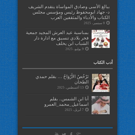
ببالغ الأسى وصادق المواساة يتقدم الشريف
د- جهاد ابومحفوظ رئيس ومؤسس مجلس
الكتاب والأدباء والمثقفين العرب
8 سبتمبر، 2025
بمناسبة عيد العرش المجيد جمعية
فخر بلادي تنسيق مع ادارة دار
الشباب ابن يخلف
9 يوليو، 2025
أدب الكتاب
تَرْخُصُ الأَرْوَاحُ … بقلم حمدي
الطحان
13 أغسطس، 2025
أنا ابن الشمس.. بقلم
اسماعيل_محمد_العمرو
7 أبريل، 2025