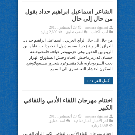
الشاعر اسماعيل ابراهيم حداد يقول
من حال إلى حال
monera alganmi
28 أغسطس، 2015
أدب الكتاب
اضف تعليق
2,800 زيارة
من حال الى حال الرأي العربي .. اسماعيل ابراهيم حداد ـ
العراق ( الزاوية ) جر السحيم ذيول الدجىوذابت بقاياه بين
الربىوبين الحقول وهى عزمهوصر عباءته فامحىوخلفه
جيشان قد زمزماجيش الحياة وجيش الضياوراح الهزار
يحث السرىوجاوبه بلبلا مقتنىوغرد شحرور مستعجﻻوشج
السكون احتشاد النغىلتسري الى السمع ...
أكمل القراءة »
اختتام مهرجان اللقاء الأدبي والثقافي
الكبير
monera alganmi
28 أغسطس، 2015
آخر الأخبار
,
أخبار ثقافية
اضف تعليق
1,869 زيارة
اختتام مهرجان اللقاء الأدبي والثقافي الكبير الرأي العربي