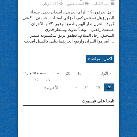
أدب الكتاب
اضف تعليق
2,231 زيارة
” هل تعرفون ؟ ” الرأي العربي .. أشجان يحي ـ صنعاء (
اليمن ) هل تعرفون كيف أحزاني استباحت فرحتي…؟وفي
كهوف الحزن صار الهم والدمع الرفيق..؟لأنها الاحزان
عشقت رفقتي …وهماً غدوت ومنتظر قدري
السحيق..رحل السلام،،خطفوا بريق سكينتيوبلا ضمير
….أضرموا النيران وارتفع الحريقماحيلتي كالسيل أضحت
...
أكمل القراءة »
« الأولى
...
10
20
«
صفحة 28 من 32
27
26
28
29
30
»
...
الأخيرة »
تابعنا على فيسبوك