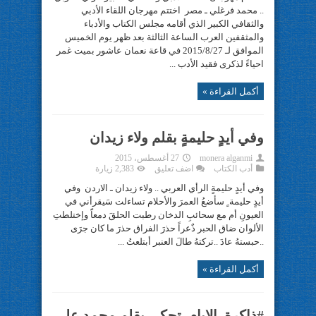
.. محمد فرغلي ـ مصر اختتم مهرجان اللقاء الأدبي
والثقافي الكبير الذي أقامه مجلس الكتاب والأدباء
والمثقفين العرب الساعة الثالثة بعد ظهر يوم الخميس
الموافق لـ 2015/8/27 في قاعة نعمان عاشور بميت غمر
احياءً لذكرى فقيد الأدب ...
أكمل القراءة »
وفي أيدٍ حليمةٍ بقلم ولاء زيدان
monera alganmi
27 أغسطس، 2015
أدب الكتاب
اضف تعليق
2,383 زيارة
وفي أيدٍ حليمةٍ الرأي العربي .. ولاء زيدان ـ الاردن وفي
أيدٍ حليمة ٍ سأضعُ العمرَ والأحلام تساءلت سَيقرأني في
العيونِ أم مع سحائبِ الدخان رطبت الحلقَ دمعاًَ وإختلطتِ
الألوان ضاق الحبر ذٌعراً حذرَ الفراق حذرَ ما كان جرَى
..حبستهُ عادَ ..تركتهُ طالَ العنبر أبتلعتُ ...
أكمل القراءة »
#ذاكرة_الايام_تحكي بقلم محمد على