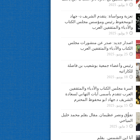
9 يوليو، 2025
تعزية ومواساة: يتقدم الشريف د- جهاد
ابومحفوظ رئيس ومؤسس مجلس الكتاب
والأدباء والمثقفين العرب
9 يوليو، 2025
اصدار جديد: صدر عن منشورات مجلس
الكتاب والأدباء والمثقفين العرب
25 يونيو، 2025
رئيس وأعضاء جمعية بوشعيب بن فاضلة
للكاراتيه
18 يونيو، 2025
أسرة مجلس الكتاب والأدباء والمثقفين
العرب تتقدم بأسمى آيات التهاني لسعادة
الشريف د.جهاد ابو محفوظ المحترم
15 يونيو، 2025
تفوُّق ونصر عظيمان..مقال بقلم محمد خليل
المياحي
3 مايو، 2025
أنا ابن الشمس.. بقلم