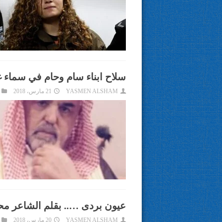
سلاح ابناء سام وحام في سماء 
YASMEN ALSHAM
21 مارس، 2018
عيون بردى ….. بقلم الشاعر محم
YASMEN ALSHAM
20 مارس، 2018