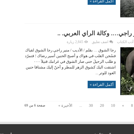
أكمل القراءة »
راجي…. وكالة الراي العربي. ..
أدب الكتاب
اضف تعليق
2,845 زيارة
رجا الشوق … بقلم / الأديب / منير راجي رجا الشوق لقياك
فسُجن القلب في هواك و أصبح الحنين أسير رضاك ؛ فتمرّد
و طلب الرحيلَ حتى صار الشوق في غرامك قتيلاَ ٠٠٠
اشتقت اليك كشوق الزهر للمطر و أحنّ إليك مشتاقا حنين
العود للوتر ...
أكمل القراءة »
8
»
10
20
30
...
الأخيرة »
صفحة 6 من 69