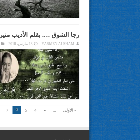
رجا الشوق …. بقلم الأديب منير 
YASMEN ALSHAM
18 مارس، 2018
6
« الأولى
...
«
4
5
7