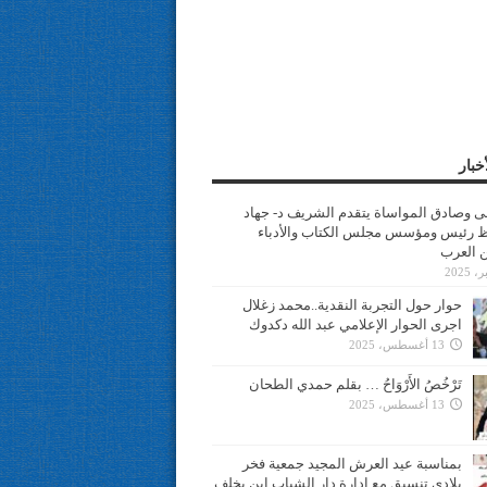
خبار
سى وصادق المواساة يتقدم الشريف د- جهاد
 رئيس ومؤسس مجلس الكتاب والأدباء
ن العرب
حوار حول التجربة النقدية..محمد زغلال
اجرى الحوار الإعلامي عبد الله دكدوك
13 أغسطس، 2025
تَرْخُصُ الأَرْوَاحُ … بقلم حمدي الطحان
13 أغسطس، 2025
بمناسبة عيد العرش المجيد جمعية فخر
بلادي تنسيق مع ادارة دار الشباب ابن يخلف