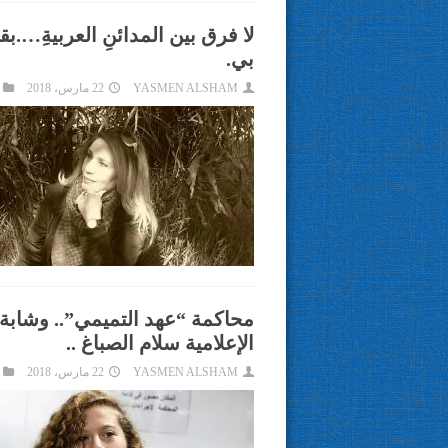
لا فرق بين المدائنِ العربيةِ….ب
بي.
YASMEN ALSHAM
22 مارس، 2018
محاكمة “عهد التميمي”.. وشابة
الإعلامية سلام الصباغ ..
YASMEN ALSHAM
22 مارس، 2018