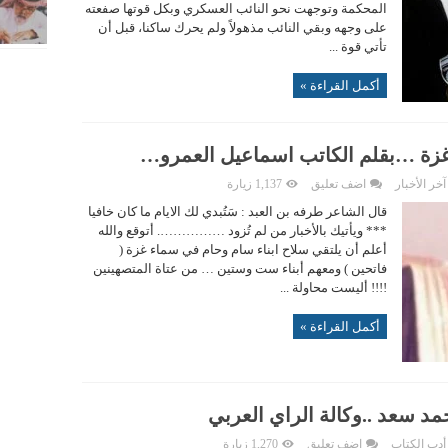
المحكمة وتوجهت نحو النائب العسكري وبكل قوتها صفعته
على وجهه وبقي النائب مذهولاً ولم يحرك ساكنا، قبل أن
تأتي قوة ...
أكمل القراءة »
غزة …بقلم الكاتب اسماعيل العمرو…
آخر الأخبار
اضف تعليق
1,137 زيارة
قال الشاعر طرفه بن العبد : سَتُبدي لك الايام ما كان خافيا
*** ويأتيك بالأخبار من لم تُزود ……………. أتوقع والله
أعلم أن يلتقي سلاح ابناء سام وحام في سماء غزة (
فاتحين ) ومعهم أبناء ست وستين … من عتاة المتصهينين
!!!! أليست محاولة ...
أكمل القراءة »
د سعد ..وكالة الراي العربي
أدب الكتاب
اضف تعليق
1,270 زيارة