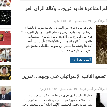
قلم الشاعرة فاديه عريج… وكالة الراي العر
آخر الأخبار
اضف تعليق
1,085 زيارة
نحن قرابين لا فرق بين المدائنِ العربيةِ موبوءةً بالسلام
الرمادي!! بغفواتِ الرملِ واختناقِ التراب وانهار النزيف!! لا
فرقَ بين الجراح بين الآلام!! الخيامُ سُجون المخيمات
والحرب.. عُكازة الإرهابيين والدُّهاة!! لا بأس…سنتأبط
أحلامَنا وننشدُ ما يتيسر من سورة الظلمات نفتشُ عن
ارضٍ عن أملٍ في حقائب ...
أكمل القراءة »
 تصفع النائب الإسرائيلي على وجهه… تقرير
آخر الأخبار
,
أخبار عربية
اضف تعليق
1,172 زيارة
خلال النقاش الذي جرى في قاعة محكمة سجن عوفر
لبحث ملف الأسيرة عهد التميمي قامت الشابة “نرمين”
وهي شابة تحمل الجنسية “الإسرائيلية” من مقعدها داخل