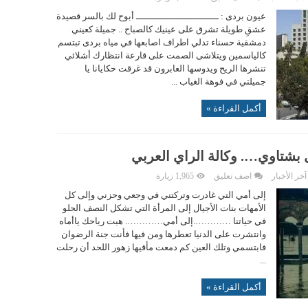
عيون بردى : ــــــــــــــــــــــــــــــ أبوح لك بالسر قصيدة
عشقِ طويلة تشرق على عينيك كالصباح .. جميلة كعيني
دمشقية حسناء تدلي اطراف اصابعها في مياه بردى تبتسم
كالياسمين ويتلاشى الصمت على قارعة انتظارك أشلائي
تنشرها الريح ويدوسها العابرون قد غرقت حكايانا يا
جميلتي في فوهة الغياب ...
أكمل القراءة »
بشتاوي…. وكالة الراي العربي
آخر الأخبار
اضف تعليق
1,965 زيارة
إلى أمي التي غادرت وتركتني في وجعي وحزني وإلى كل
الأمهات بنات الأجيال إلى المرأة التي تشكل النصف الحلو
في حياتنا ………….إلى أمي…………. هبت رياحك ياأماه
وانتشرت على الدنيا تعطرها ومن فيها فأنت جنة الرضوان
فابتسمي وتلك العين كم دمعت مأقيها زهور اللحد أن رحلت
...
أكمل القراءة »