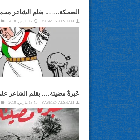
الضحكة……. بقلم الشاعر محمو
YASMEN ALSHAM
19 مارس، 2018
عَبرةٌ مضيئة…. بقلم الشاعر علي
YASMEN ALSHAM
18 مارس، 2018