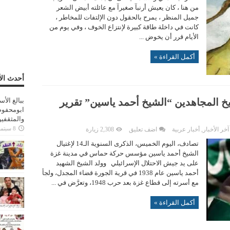
من هنا ، كان يعيش أرنبآ صغيرآ مع عائلته أبيض الشعر
جميل المنظر ، يمرح بالحقول دون الإلتفات للمخاطر ،
كانت في داخلة طاقة كبيرة لإنتزاع الخوف ، وفي يوم من
الأيام قرر أن يخوض ...
أكمل القراءة »
أحدث الأ
 الـ14 لإغتيال شيخ المجاهدين “الشيخ أحمد ياسين” تقرير
ببالغ الأ
ابومحفوظ
والمثقفي
8 سبتمبر، 2025
آخر الأخبار
,
أخبار عربية
اضف تعليق
2,308 زيارة
تصادف، اليوم الخميس، الذكرى السنوية الـ14 لإغتيال
الشيخ أحمد ياسين مؤسس حركة حماس في مدينة غزة
على يد جيش الاحتلال الإسرائيلي وولد الشيخ الشهيد
أحمد ياسين عام 1938 في قرية الجورة قضاء المجدل، ولجأ
مع أسرته إلى قطاع غزة بعد حرب 1948، وتعرَّض في ...
أكمل القراءة »