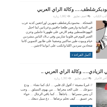
دبكرشلطف…. وكالة الراي العربي
أدب الكتاب
اضف تعليق
1,882 زيارة
الضحكة…محمودبكرشلطف شهرين اوراجعين كذبه عرب
في الثمانية واربعين طلعنا حافيين وعريانين لما احتل
اليهودفلسطين وهم اﻻرض على ظهورنا حاملين وحزن
العمر لليوم في قلوبنا شاربين وفي بﻻد الناس مشردين
خيام وبيوت طين ساكنين وصفينا على طابور التموين كاننا
شحادين سردين اكلنا وانكتب على ابوابنا ﻻجئين ...
أكمل القراءة »
 الزيادي…. وكالة الراي العربي ..
آخر الأخبار
اضف تعليق
1,393 زيارة
// عَبرةٌ مضيئة // أقول لك قلبي … ابك كما تشاء … ودع
دموعك … على الخد مجراها … من يهوى التسلق … وجب
أن ينس مسراها … ياجاهلاٌ … كما باقي الرجال … حواء
بحر عميق … كيف تحلم برضاها … دع سيل دمعك ...