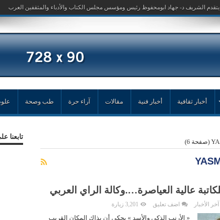
أخبار ثقافية
أخبار فنية
مقالات
آراء حرة
طب وصحة
علوم
تابعنا ع
(صفحة 6)
اتبة عالية العياصرة….وكالة الراي العربي
آخر الأخبار
اضف تعليق
3,201 زيارة
« الأرنب الذكي والأسد » يحكى أن بذاك المكان القريب