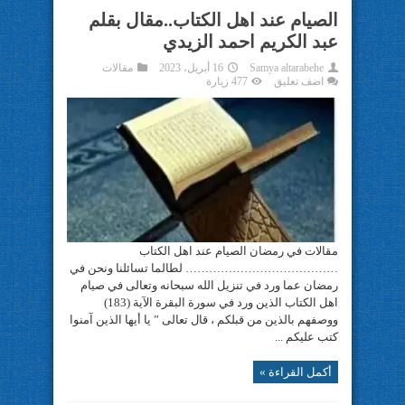
الصيام عند اهل الكتاب..مقال بقلم
عبد الكريم احمد الزيدي
Samya altarabehe
16 أبريل، 2023
مقالات
اضف تعليق
477 زيارة
مقالات في رمضان الصيام عند اهل الكتاب
………………………………… لطالما تسائلنا ونحن في
رمضان عما ورد في تنزيل الله سبحانه وتعالى في صيام
اهل الكتاب الذين ورد في سورة البقرة الآية (183)
ووصفهم بالذين من قبلكم ، قال تعالى ” يا أيها الذين آمنوا
كتب عليكم ...
أكمل القراءة »