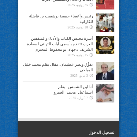
25 يونيو، 2025
رئيس وأعضاء جمعية بوشعيب بن فاضلة
للكاراتيه
18 يونيو، 2025
أسرة مجلس الكتاب والأدباء والمثقفين
العرب تتقدم بأسمى آيات التهاني لسعادة
الشريف د.جهاد ابو محفوظ المحترم
15 يونيو، 2025
تفوُّق ونصر عظيمان..مقال بقلم محمد خليل
المياحي
3 مايو، 2025
أنا ابن الشمس.. بقلم
اسماعيل_محمد_العمرو
7 أبريل، 2025
تسجيل الدخول