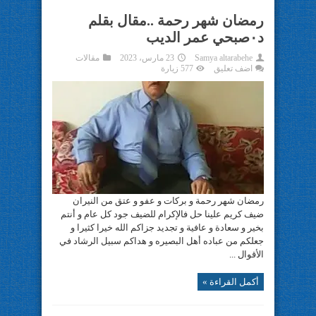
رمضان شهر رحمة ..مقال بقلم
د٠صبحي عمر الديب
Samya altarabehe
23 مارس، 2023
مقالات
اضف تعليق
577 زيارة
رمضان شهر رحمة و بركات و عفو و عتق من النيران
ضيف كريم علينا حل فالإكرام للضيف جود كل عام و أنتم
بخير و سعادة و عافية و تجديد جزاكم الله خيرا كثيرا و
جعلكم من عباده أهل البصيره و هداكم سبيل الرشاد في
الأقوال ...
أكمل القراءة »