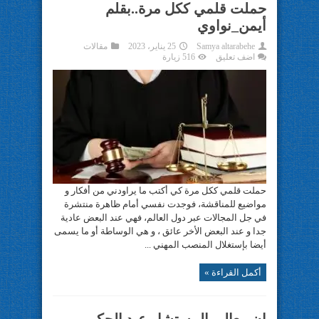
حملت قلمي ككل مرة..بقلم
أيمن_نواوي
Samya altarabehe
25 يناير، 2023
مقالات
اضف تعليق
516 زيارة
حملت قلمي ككل مرة كي أكتب ما يراودني من أفكار و
مواضيع للمناقشة، فوجدت نفسي أمام ظاهرة منتشرة
في جل المجالات عبر دول العالم، فهي عند البعض عادية
جدا و عند البعض الأخر عائق ، و هي الوساطة أو ما يسمى
أيضا بإستغلال المنصب المهني ...
أكمل القراءة »