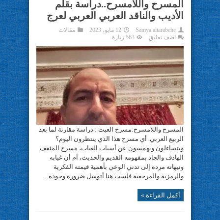
المسرح واللامسرح..دراسة بقلم
الأديب والناقد العربي العربي لعرج
Samya altarabehe
12 مايو، 2023
مقالات
اضف تعليق
563 زيارة
المسرح واللامسرح:مسرح العبث : دراسة مقارنة لما بعد
الربيع العربي. أي مسرح هذا الذي ينتظرون اليوم؟
ويتساءلون ويهمسون عن أسباب الغياب، مسرح المثقف
الهادف والجاد بمفهومه القديم والحديث، أم أن غيابه
وتيهانه مرده إلى تدني الوعي بأهمية قيمته الفكرية
والرمزية والمرجعية.فلست هنا أتوسل ضرورة وجوده ...
أكمل القراءة »