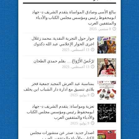
ببالغ الأسى وصادق المواساة يتقدم الشريف د- جهاد
ابومحفوظ رئيس ومؤسس مجلس الكتاب والأدباء
والمثقفين العرب
8 سبتمبر، 2025
حوار حول التجربة النقدية..محمد زغلال
اجرى الحوار الإعلامي عبد الله دكدوك
13 أغسطس، 2025
تَرْخُصُ الأَرْوَاحُ … بقلم حمدي الطحان
13 أغسطس، 2025
بمناسبة عيد العرش المجيد جمعية فخر
بلادي تنسيق مع ادارة دار الشباب ابن يخلف
9 يوليو، 2025
تعزية ومواساة: يتقدم الشريف د- جهاد
ابومحفوظ رئيس ومؤسس مجلس الكتاب
والأدباء والمثقفين العرب
9 يوليو، 2025
اصدار جديد: صدر عن منشورات مجلس
الكتاب والأدباء والمثقفين العرب