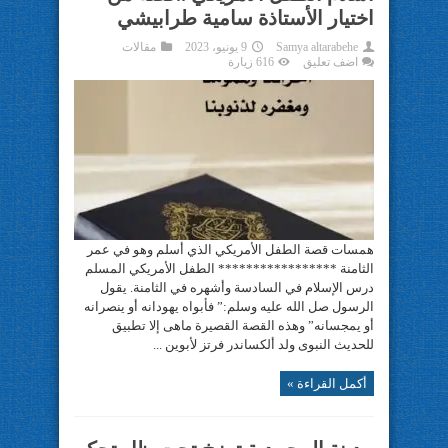
اختيار الأستاذة سامية طرابيشي
Samya altarabehe
9 يونيو، 2023
مقالات
اضف تعليق
616 زيارة
همسات قصة الطفل الأمريكي الذي أسلم وهو في عمر
الثامنة ***************** الطفل الأمريكي المسلم
درس الإسلام في السادسة وأشهره في الثامنة. يقول
الرسول صل الله عليه وسلم:” فأبواه يهودانه أو ينصرانه
أو يمجسانه” وهذه القصة القصيرة ماهى إلا تطبيق
للحديث النبوى ولد ألكساندر فرتز لأبوين ...
أكمل القراءة »