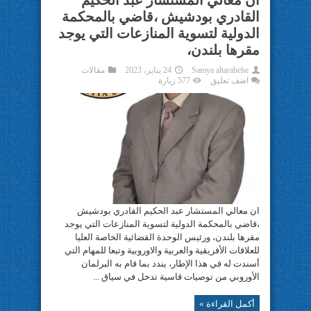
ان معالي المستشار عبد الحكيم
القادري بودشيش ،قاضي بالمحكمة
الدولية لتسوية المنازعات التي يوجد
مقرها بلندن،
Samya altarabehe
24 يناير، 2023
مقالات
اضف تعليق
577 زيارة
ان معالي المستشار عبد الحكيم القادري بودشيش
،قاضي بالمحكمة الدولية لتسوية المنازعات التي يوجد
مقرها بلندن، ورئيس الوحدة القضائية الخاصة العليا
للعلاقات الأفريقية والعربية والاوروبية وتبعا للمهام التي
أسندت له في هذا الإطار، يندد بما قام به البرلمان
الأوروبي من توصيات قاسية تدخل في سياق ...
أكمل القراءة »