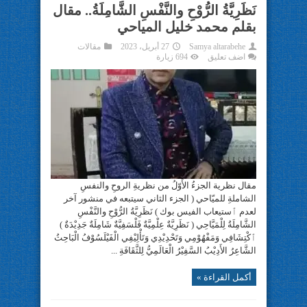
نَظَرِيَّةُ الرُّوْحِ والنَّفْسِ الشَّامِلَةُ.. مقال
بقلم محمد خليل المياحي
Samya altarabehe
27 أبريل، 2023
مقالات
اضف تعليق
694 زيارة
مقال نظرية الجزءُ الأَوّلُ من نظريةِ الروحِ والنفسِ
الشاملةِ للميّاحي ( الجزء الثاني سيتبعه في منشور آخر
لعدم ٱستيعاب الفيس بوك ) نَظَرِيَّةُ الرُّوْحِ والنَّفْسِ
الشَّامِلَةُ لِلْمَيَّاحِي ( نَظَرِيَّةٌ عِلْمِيَّةٌ فَلْسَفِيَّةٌ شَامِلَةٌ جَدِيْدَةٌ )
ٱكْتِشَافِي وَمَفْهُوْمِي وَتَحْدِيْدِي وَتَأْلِيْفِي الْفَيْلَسُوْفُ الْبَاحِثُ
الشَّاعِرُ الأَدِيْبُ السَّفِيْرُ الْعَالَمِيُّ لِلثَّقَافَةِ ...
أكمل القراءة »