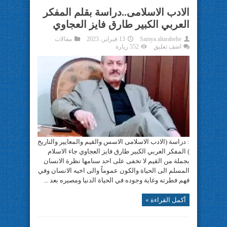
الادب الاسلامى..دراسة بقلم المفكر
العربي الكبير طارق فايز العجاوي
Samya altarabehe
13 فبراير، 2023
مقالات
اضف تعليق
552 زيارة
: دراسة (الادب الاسلامى الاسس والقيم والمعايير والتاريخ
) المفكر العربي الكبير طارق فايز العجاوي جاء الاسلام
بجملة من القيم لا تخفى على احد سنامها نظرة الانسان
المسلم الى الحياة والكون عموماً والى اخيه الانسان وفي
فهم فطرته وغاية وجوده في الحياة الدنيا ومصيره بعد ...
أكمل القراءة »