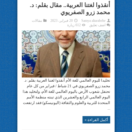
أنقذوا لغتنا العربية.. مقال بقلم: د.
محمد زرو الصفريوي
Samya altarabehe
20 فبراير، 2023
مقالات
اضف تعليق
612 زيارة
تخليدا لليوم العالمي للغة الأم أنقذوا لغتنا العربية بقلم: د.
محمد زرو الصفريوي في 21 شباط / فبراير من كل عام
تحتفل شعوب الأرض باليوم العالمي للغة الأم، ولتخليد هذا
اليوم العالمي الرابع والعشرين الذي تبنته منظمة الأمم
المتحدة للتربية والعلوم والثقافة (اليونيسكو) فقد ارتفعت
...
أكمل القراءة »